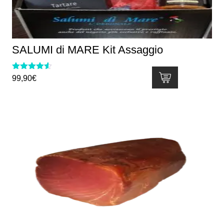
scelte
nella
pagina
del
SALUMI di MARE Kit Assaggio
prodotto
Valutato
99,90
€
4.50
su 5