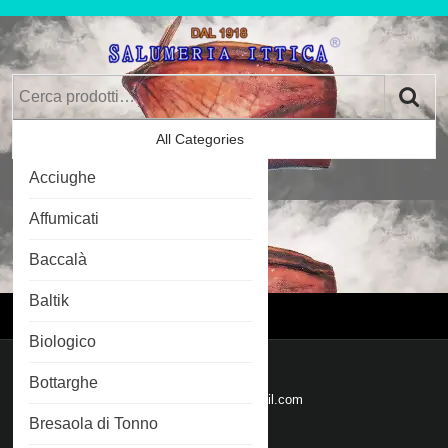
Skip
to
content
Skip
Cerca:
to
Content
All Categories
Car
Acciughe
Im
0
Affumicati
Baccalà
Login
Login
Baltik
Menu
Menu
Biologico
Mail
Bottarghe
Email
salumeriaittica@gmail.com
Bresaola di Tonno