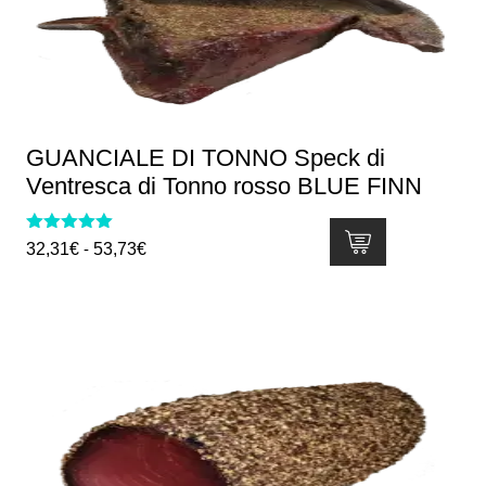
possono
essere
scelte
nella
pagina
del
GUANCIALE DI TONNO Speck di
prodotto
Ventresca di Tonno rosso BLUE FINN
Valutato
Fascia
32,31
€
-
53,73
€
5.00
di
su 5
Questo
prezzo:
prodotto
da
ha
32,31€
più
a
varianti.
53,73€
Le
opzioni
possono