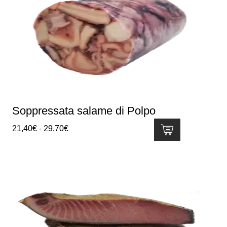
Soppressata salame di Polpo
Fascia
21,40
€
-
29,70
€
di
Questo
prezzo:
prodotto
da
ha
21,40€
più
a
varianti.
29,70€
Le
opzioni