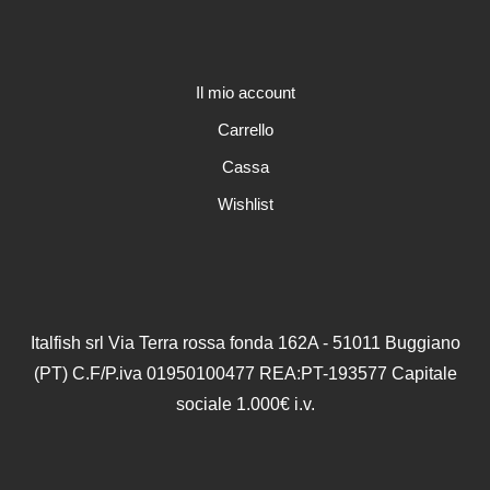
essere
scelte
nella
pagina
Il mio account
del
Carrello
prodotto
Cassa
Wishlist
Italfish srl Via Terra rossa fonda 162A - 51011 Buggiano
(PT) C.F/P.iva 01950100477 REA:PT-193577 Capitale
sociale 1.000€ i.v.