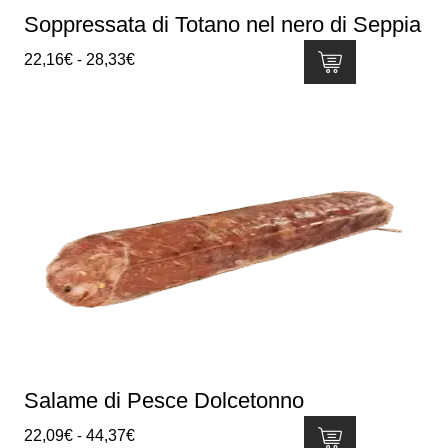
del
Soppressata di Totano nel nero di Seppia
prodotto
Fascia
22,16
€
-
28,33
€
di
Questo
prezzo:
prodotto
da
ha
22,16€
più
a
varianti.
28,33€
Le
opzioni
possono
essere
scelte
nella
pagina
del
Salame di Pesce Dolcetonno
prodotto
Fascia
22,09
€
-
44,37
€