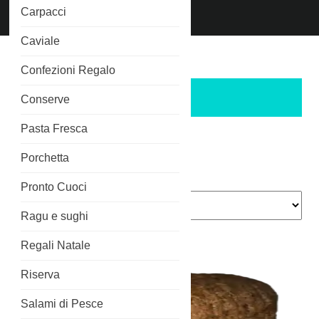
Chiama
Carpacci
Phone
3515266689
Number
Caviale
Home
/ Brand / Salumi di Mare
Confezioni Regalo
Salumi di Mare
Conserve
Salumi di Mare
Pasta Fresca
Porchetta
Popolarità
Visualizzazione di 1-16 di 21 risultati
Pronto Cuoci
Ragu e sughi
Regali Natale
Riserva
Salami di Pesce