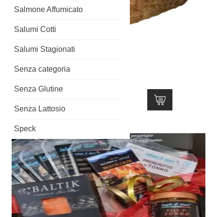
Salmone Affumicato
Salumi Cotti
Salumi Stagionati
Senza categoria
Porchetta di Tonno
Senza Glutine
Valutato
Fascia
24,39
€
-
29,03
€
5.00
Senza Lattosio
di
su 5
Questo
prezzo:
prodotto
Speck
da
ha
24,39€
più
a
varianti.
29,03€
Le
opzioni
possono
essere