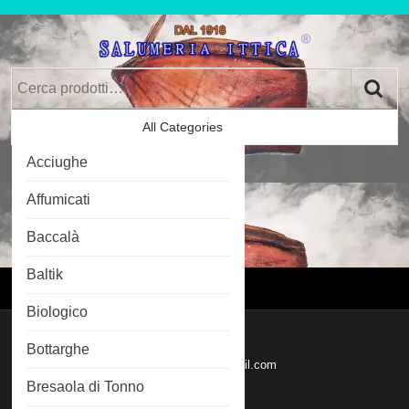
Skip
to
content
Skip
Cerca:
to
Content
All Categories
Car
Acciughe
Im
0
Affumicati
Baccalà
Login
Login
Baltik
Menu
Menu
Biologico
Mail
Bottarghe
Email
salumeriaittica@gmail.com
Bresaola di Tonno