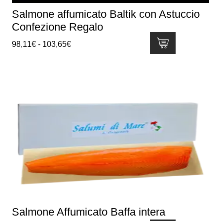
del
Salmone affumicato Baltik con Astuccio
prodotto
Confezione Regalo
Fascia
98,11
€
-
103,65
€
di
Questo
prezzo:
prodotto
da
ha
98,11€
più
a
varianti.
103,65€
Le
opzioni
possono
essere
scelte
nella
pagina
del
Salmone Affumicato Baffa intera
prodotto