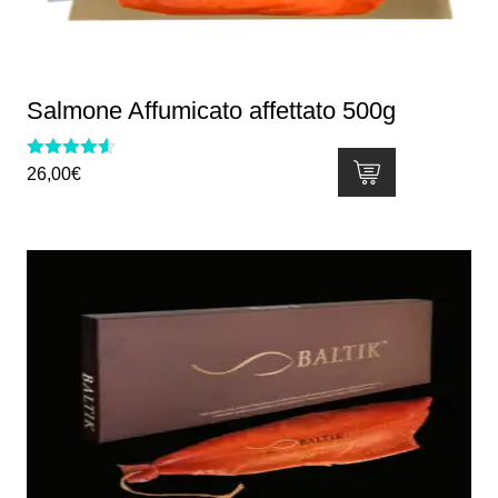
Salmone Affumicato affettato 500g
Valutato
26,00
€
4.50
su 5