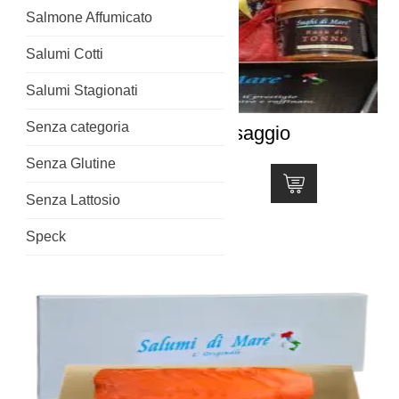
Salmone Affumicato
Salumi Cotti
Salumi Stagionati
Senza categoria
SALUMI di MARE Kit Assaggio
Senza Glutine
Valutato
99,90
€
4.50
Senza Lattosio
su 5
Speck