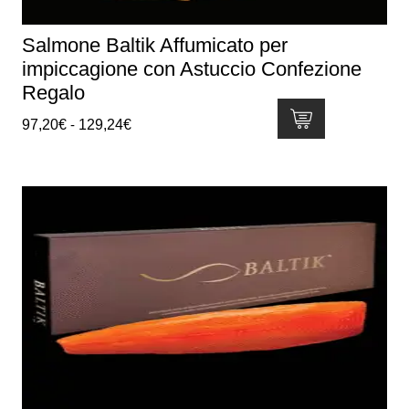
Salmone Baltik Affumicato per
impiccagione con Astuccio Confezione
Regalo
Fascia
97,20
€
-
129,24
€
di
Questo
prezzo:
prodotto
da
ha
97,20€
più
a
varianti.
129,24€
Le
opzioni
possono
essere
scelte
nella
pagina