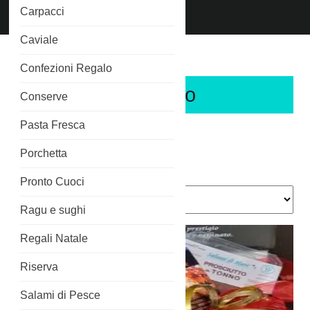
Chiama
Carpacci
Phone
3515266689
Number
Caviale
Home
/ Salmone Affumicato
Confezioni Regalo
Salmone Affumicato
Conserve
Salmone Selvaggio affumicato
Pasta Fresca
Porchetta
Popolarità
Visualizzazione di 10 risultati
Pronto Cuoci
Ragu e sughi
Regali Natale
Riserva
Salami di Pesce