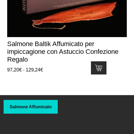
Salmone Baltik Affumicato per
impiccagione con Astuccio Confezione
Regalo
Fascia
97,20
€
-
129,24
€
di
Questo
prezzo:
prodotto
da
ha
97,20€
più
a
Salmone Affumicato
varianti.
129,24€
Le
opzioni
possono