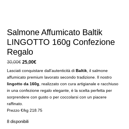
Salmone Affumicato Baltik
LINGOTTO 160g Confezione
Regalo
Il
Il
30,00
€
25,00
€
prezzo
prezzo
Lasciati conquistare dall’autenticità di
Baltik
, il salmone
originale
attuale
affumicato premium lavorato secondo tradizione. Il nostro
era:
è:
lingotto da 160g
, realizzato con cura artigianale e racchiuso
30,00€.
25,00€.
in una confezione regalo elegante, è la scelta perfetta per
sorprendere con gusto o per coccolarsi con un piacere
raffinato.
Prezzo €/kg 218.75
8 disponibili