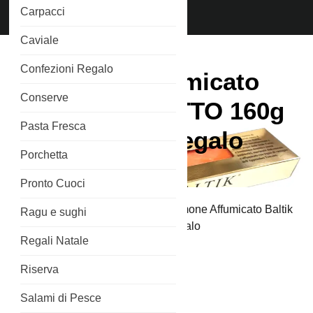
Chiama
Carpacci
Phone
3515266689
Number
Caviale
Confezioni Regalo
Salmone Affumicato
Conserve
Baltik LINGOTTO 160g
Pasta Fresca
Confezione Regalo
Porchetta
Pronto Cuoci
Home
/
Salmone Affumicato
/ Salmone Affumicato Baltik
Ragu e sughi
LINGOTTO 160g Confezione Regalo
Regali Natale
In offerta!
Riserva
Salami di Pesce