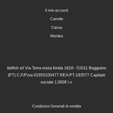
essere
scelte
Il mio account
nella
Carrello
pagina
del
Cassa
prodotto
Wishlist
Italfish srl Via Terra rossa fonda 162A - 51011 Buggiano
(PT) C.F/P.iva 01950100477 REA:PT-193577 Capitale
sociale 1.000€ i.v.
Condizioni Generali di vendita