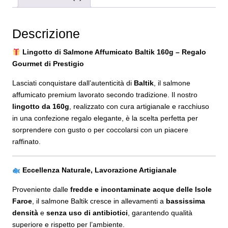
21,40€
a
Descrizione
29,70€
Lingotto di Salmone Affumicato Baltik 160g – Regalo
Gourmet di Prestigio
Lasciati conquistare dall’autenticità di
Baltik
, il salmone
affumicato premium lavorato secondo tradizione. Il nostro
lingotto da 160g
, realizzato con cura artigianale e racchiuso
in una confezione regalo elegante, è la scelta perfetta per
sorprendere con gusto o per coccolarsi con un piacere
raffinato.
Eccellenza Naturale, Lavorazione Artigianale
Proveniente dalle
fredde e incontaminate acque delle Isole
Faroe
, il salmone Baltik cresce in allevamenti a
bassissima
densità
e
senza uso di antibiotici
, garantendo qualità
superiore e rispetto per l’ambiente.