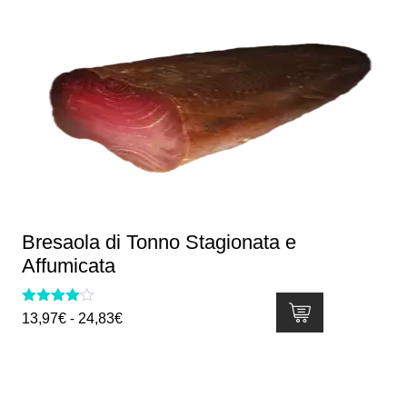
Bresaola di Tonno Stagionata e
Affumicata
Valutato
Fascia
13,97
€
-
24,83
€
4.00
di
su 5
Questo
prezzo:
prodotto
da
ha
13,97€