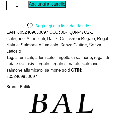
Salmone
Aggiungi al carrello
Affumicato
Baltik
LINGOTTO
Aggiungi alla lista dei desideri
160g
EAN:
8052469833097
COD:
J8-TQ0N-47O2-1
Confezione
Categorie:
Affumicati
,
Baltik
,
Confezioni Regalo
,
Regali
Regalo
Natale
,
Salmone Affumicato
,
Senza Glutine
,
Senza
quantità
Lattosio
Tag:
affumicati
,
affumicato
,
lingotto di salmone
,
regali di
natale esclusivi
,
regalo
,
regalo di natale
,
salmone
,
salmone affumicato
,
salmone gold
GTIN:
8052469833097
Brand:
Baltik