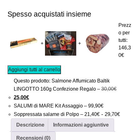
Spesso acquistati insieme
Prezz
o per
tutti:
+
+
146,3
0
€
Aggiungi tutti al carrello
Questo prodotto: Salmone Affumicato Baltik
Il
LINGOTTO 160g Confezione Regalo
–
30,00
€
Il
prezzo
25,00
€
prezzo
originale
SALUMI di MARE Kit Assaggio
–
99,90
€
attuale
era:
Fascia
-
Soppressata salame di Polpo
–
21,40
€
29,70
€
è:
30,00€.
di
Descrizione
Informazioni aggiuntive
25,00€.
prezzo:
Recensioni (0)
da