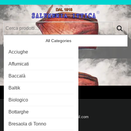
Skip
to
content
Skip
Cerca:
to
Content
All Categories
Car
Acciughe
Im
0
Affumicati
Baccalà
Login
Login
Baltik
Menu
Menu
Biologico
Mail
Bottarghe
Email
salumeriaittica@gmail.com
Bresaola di Tonno