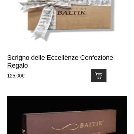
Le
opzioni
possono
essere
scelte
nella
pagina
del
Scrigno delle Eccellenze Confezione
prodotto
Regalo
125,00
€