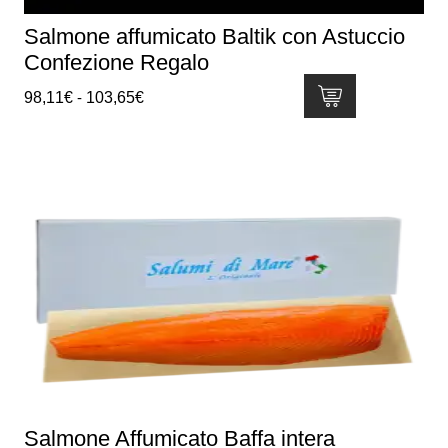
del
Salmone affumicato Baltik con Astuccio
prodotto
Confezione Regalo
Fascia
98,11
€
-
103,65
€
di
Questo
prezzo:
prodotto
da
ha
98,11€
più
a
varianti.
103,65€
Le
opzioni
possono
essere
scelte
nella
pagina
del
Salmone Affumicato Baffa intera
prodotto