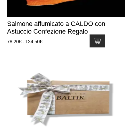
Salmone affumicato a CALDO con
Astuccio Confezione Regalo
Fascia
78,20
€
-
134,50
€
di
Questo
prezzo:
prodotto
da
ha
78,20€
più
a
varianti.
134,50€
Le
opzioni
possono
essere
scelte
nella
pagina