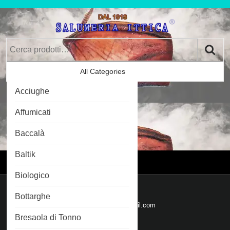
Skip
to
content
Skip
Cerca:
to
Content
All Categories
Car
Acciughe
Im
0
Affumicati
Baccalà
Login
Login
Baltik
Menu
Menu
Biologico
Mail
Bottarghe
Email
salumeriaittica@gmail.com
Bresaola di Tonno