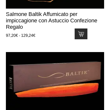
Salmone Baltik Affumicato per
impiccagione con Astuccio Confezione
Regalo
Fascia
97,20
€
-
129,24
€
di
Questo
prezzo:
prodotto
da
ha
97,20€
più
a
varianti.
129,24€
Le
opzioni
possono
essere
scelte
nella
pagina