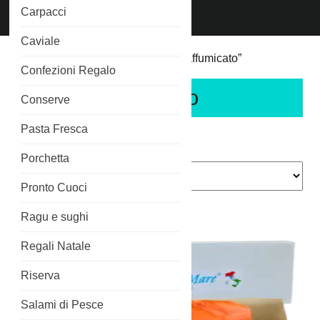
Chiama
Carpacci
Phone
3515266689
Number
Caviale
Home
/ Prodotti taggati “salmone affumicato”
Confezioni Regalo
salmone affumicato
Conserve
Pasta Fresca
Popolarità
Visualizzazione di 12 risultati
Porchetta
Pronto Cuoci
Ragu e sughi
Regali Natale
Riserva
Salami di Pesce