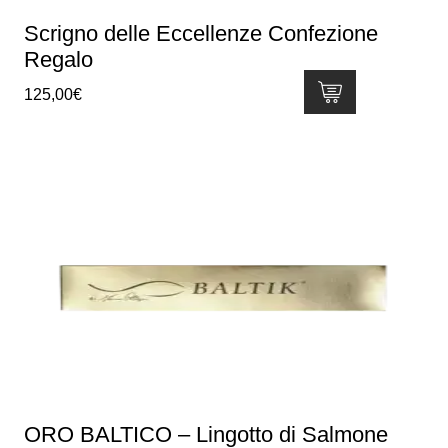
del
Scrigno delle Eccellenze Confezione
prodotto
Regalo
125,00
€
ORO BALTICO – Lingotto di Salmone