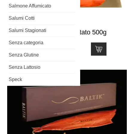
Salmone Affumicato
Salumi Cotti
Salumi Stagionati
Salmone Affumicato affettato 500g
Senza categoria
Valutato
26,00
€
4.50
Senza Glutine
su 5
Senza Lattosio
Speck