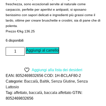
freschezza, sono eccezionali servite al naturale come
carpaccio, perfette per aperitivi e antipasti, si sposano
benissimo con sapori delicati e ingredienti più grassi come il
lardo, ottime per creare bruschette e crostini, sia di pane che di
polenta.
Prezzo €/kg 136.25
6 disponibili
Le
Aggiungi al carrello
Veline
di
Baccalà
Aggiungi alla lista dei desideri
Affumicato
EAN:
8052469832656
COD:
1H-BCLAF80-2
80g
Categorie:
Baccalà
,
Baltik
,
Senza Glutine
,
Senza
quantità
Lattosio
Tag:
affettato
,
baccalà
,
baccala affettato
GTIN:
8052469832656