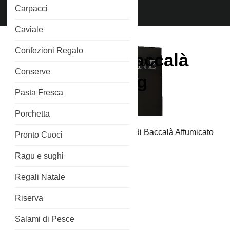
Chiama
Carpacci
Phone
3515266689
Number
Caviale
Confezioni Regalo
Le Veline di Baccalà
Conserve
Affumicato 80g
Pasta Fresca
Porchetta
Home
/
Senza Glutine
/ Le Veline di Baccalà Affumicato
Pronto Cuoci
80g
Ragu e sughi
Regali Natale
Riserva
Salami di Pesce