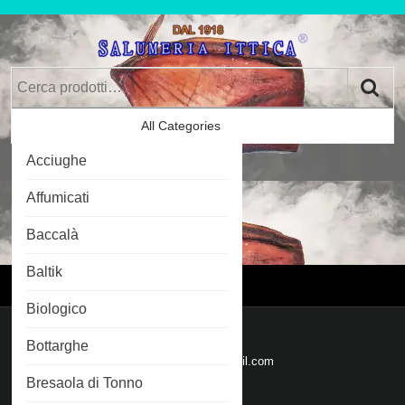
Skip
to
content
Skip
Cerca:
to
Content
All Categories
Car
Acciughe
Im
0
Affumicati
Baccalà
Login
Login
Baltik
Menu
Menu
Biologico
Mail
Bottarghe
Email
salumeriaittica@gmail.com
Bresaola di Tonno