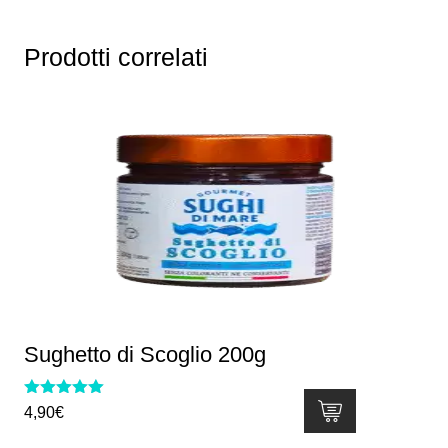
Prodotti correlati
Sughetto di Scoglio 200g
Valutato
4,90
€
5.00
su 5