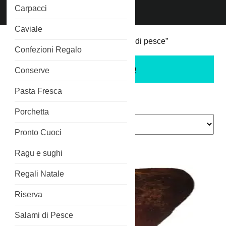
Chiama
Carpacci
Phone
3515266689
Number
Caviale
Home
/ Prodotti taggati “prosciutto di pesce”
Confezioni Regalo
prosciutto di pesce
Conserve
Pasta Fresca
Visualizzazione del risultato
Porchetta
Pronto Cuoci
Ragu e sughi
Regali Natale
Riserva
Salami di Pesce