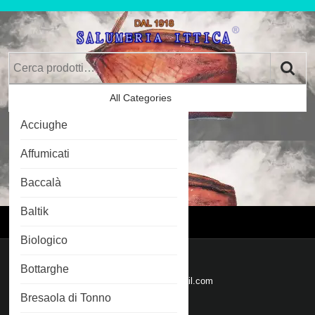
Skip
to
content
Skip
Cerca:
to
Content
All Categories
Car
Acciughe
Im
0
Affumicati
Baccalà
Login
Login
Baltik
Menu
Menu
Biologico
Mail
Bottarghe
Email
salumeriaittica@gmail.com
Bresaola di Tonno