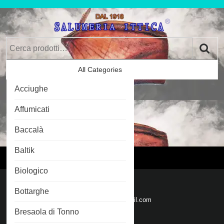
Skip
to
content
Skip
Cerca:
to
Content
All Categories
Car
Acciughe
Im
0
Affumicati
Baccalà
Login
Login
Baltik
Menu
Menu
Biologico
Mail
Bottarghe
Email
salumeriaittica@gmail.com
Bresaola di Tonno