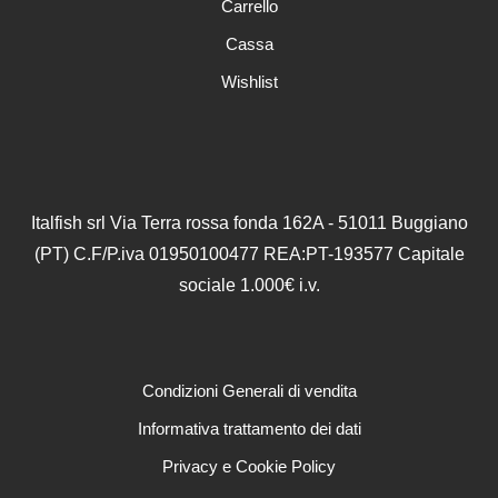
Carrello
pagina
del
Cassa
prodotto
Wishlist
Italfish srl Via Terra rossa fonda 162A - 51011 Buggiano
(PT) C.F/P.iva 01950100477 REA:PT-193577 Capitale
sociale 1.000€ i.v.
Condizioni Generali di vendita
Informativa trattamento dei dati
Privacy e Cookie Policy