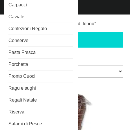
Chiama
Carpacci
Phone
3515266689
Number
Caviale
Home
/ Prodotti taggati “carpaccio di tonno”
Confezioni Regalo
carpaccio di tonno
Conserve
Pasta Fresca
Visualizzazione del risultato
Porchetta
Pronto Cuoci
Ragu e sughi
Regali Natale
Riserva
Salami di Pesce