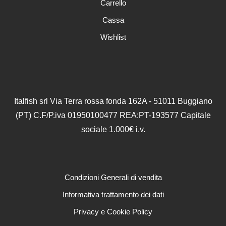
Carrello
pagina
del
Cassa
prodotto
Wishlist
Italfish srl Via Terra rossa fonda 162A - 51011 Buggiano
(PT) C.F/P.iva 01950100477 REA:PT-193577 Capitale
sociale 1.000€ i.v.
Condizioni Generali di vendita
Informativa trattamento dei dati
Privacy e Cookie Policy