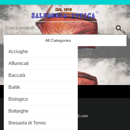
Skip
to
content
Skip
Cerca:
to
Content
All Categories
Car
Acciughe
Im
0
Affumicati
Baccalà
Login
Login
Baltik
Menu
Menu
Biologico
Mail
Bottarghe
Email
salumeriaittica@gmail.com
Bresaola di Tonno