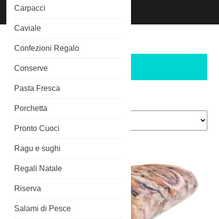
Chiama
Carpacci
Phone
3515266689
Number
Caviale
Home
/ Prodotti taggati “scoglio”
Confezioni Regalo
scoglio
Conserve
Pasta Fresca
Visualizzazione del risultato
Porchetta
Pronto Cuoci
Ragu e sughi
Regali Natale
Riserva
Salami di Pesce