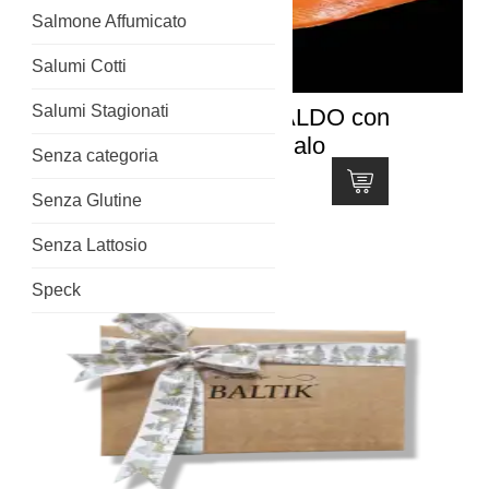
Salmone Affumicato
Salumi Cotti
Salumi Stagionati
Salmone affumicato a CALDO con
Astuccio Confezione Regalo
Senza categoria
Fascia
78,20
€
-
134,50
€
Senza Glutine
di
Questo
prezzo:
prodotto
Senza Lattosio
da
ha
78,20€
Speck
più
a
varianti.
134,50€
Le
opzioni
possono
essere
scelte
nella