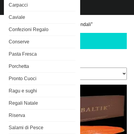
Chiama
Carpacci
Phone
3515266689
Number
Caviale
Home
/ Prodotti taggati “regali aziendali”
Confezioni Regalo
regali aziendali
Conserve
Pasta Fresca
Popolarità
Visualizzazione di 3 risultati
Porchetta
Pronto Cuoci
Ragu e sughi
Regali Natale
Riserva
Salami di Pesce