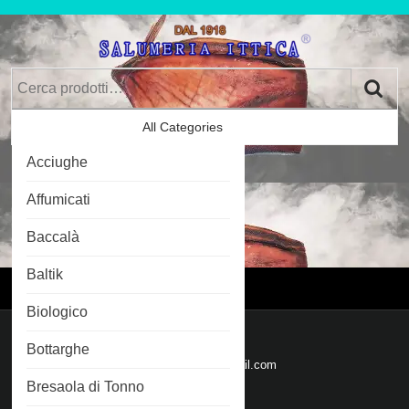
Skip
to
content
Skip
Cerca:
to
Content
All Categories
Car
Acciughe
Im
0
Affumicati
Baccalà
Login
Login
Baltik
Menu
Menu
Biologico
Mail
Bottarghe
Email
salumeriaittica@gmail.com
Bresaola di Tonno