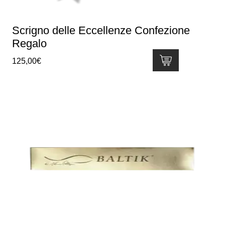
pagina
del
Scrigno delle Eccellenze Confezione
prodotto
Regalo
125,00
€