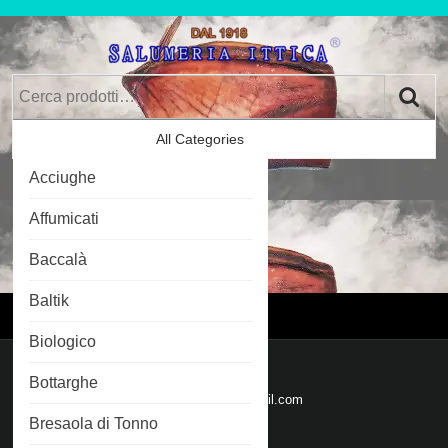
Skip
to
content
Skip
Cerca:
to
Content
All Categories
Car
Acciughe
Im
0
Affumicati
Baccalà
Login
Login
Baltik
Menu
Menu
Biologico
Mail
Bottarghe
Email
salumeriaittica@gmail.com
Bresaola di Tonno