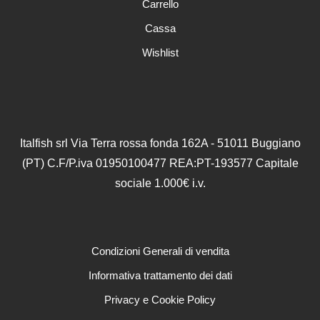
Carrello
pagina
del
Cassa
prodotto
Wishlist
Italfish srl Via Terra rossa fonda 162A - 51011 Buggiano
(PT) C.F/P.iva 01950100477 REA:PT-193577 Capitale
sociale 1.000€ i.v.
Condizioni Generali di vendita
Informativa trattamento dei dati
Privacy e Cookie Policy