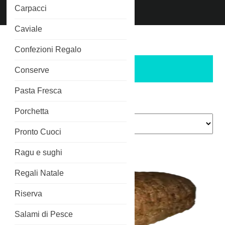
Chiama
Carpacci
Phone
3515266689
Number
Caviale
Home
/ Prodotti taggati “porchetta”
Confezioni Regalo
porchetta
Conserve
Pasta Fresca
Visualizzazione del risultato
Porchetta
Pronto Cuoci
Ragu e sughi
Regali Natale
Riserva
Salami di Pesce