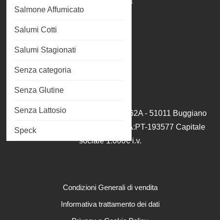
Il mio account
Salmone Affumicato
Carrello
Salumi Cotti
Cassa
Salumi Stagionati
Wishlist
Senza categoria
Senza Glutine
Senza Lattosio
Italfish srl Via Terra rossa fonda 162A - 51011 Buggiano
(PT) C.F/P.iva 01950100477 REA:PT-193577 Capitale
Speck
sociale 1.000€ i.v.
Condizioni Generali di vendita
Informativa trattamento dei dati