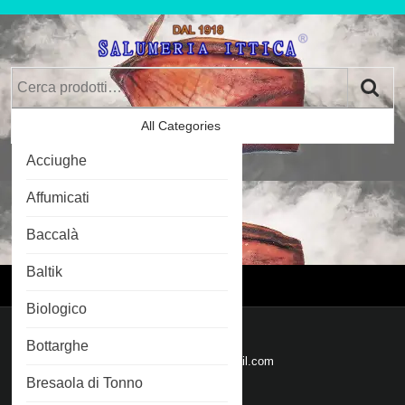
Skip
to
content
Skip
Cerca:
to
Content
All Categories
Car
Acciughe
Im
0
Affumicati
Baccalà
Login
Login
Baltik
Menu
Menu
Biologico
Mail
Bottarghe
Email
salumeriaittica@gmail.com
Bresaola di Tonno