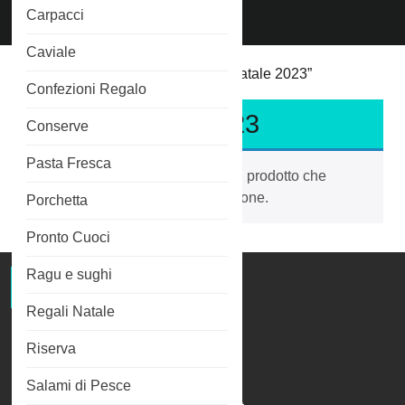
Chiama
Carpacci
Phone
3515266689
Number
Caviale
Home
/ Prodotti taggati “regali di natale 2023”
Confezioni Regalo
regali di natale 2023
Conserve
Pasta Fresca
Non è stato trovato nessun prodotto che
corrisponde alla tua selezione.
Porchetta
Pronto Cuoci
Ragu e sughi
Salmone Affumicato
Regali Natale
Riserva
Salami di Pesce